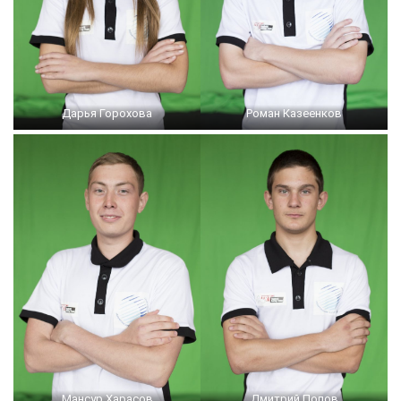
Дарья Горохова
Роман Казеенков
Мансур Харасов
Дмитрий Попов