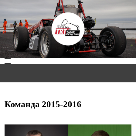
Skip
to
content
Togliatti
Racing
Team
Команда 2015-2016